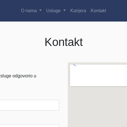
O nama
Usluge
Karijera
Kontakt
Kontakt
usluge odgovorio u