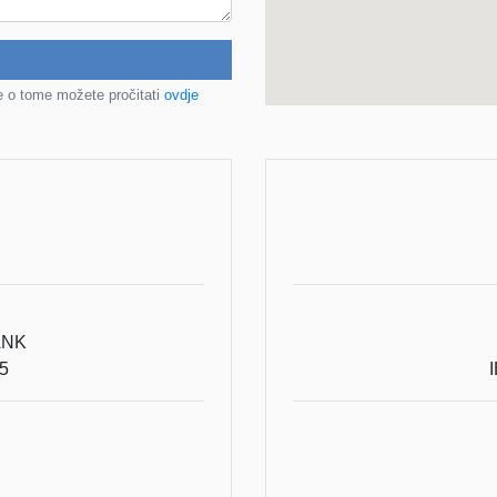
e o tome možete pročitati
ovdje
ANK
5