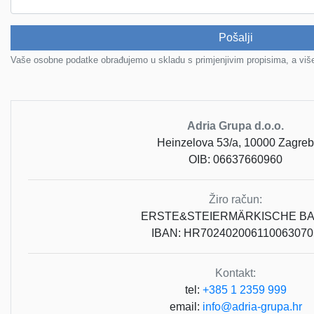
Pošalji
Vaše osobne podatke obrađujemo u skladu s primjenjivim propisima, a viš
Adria Grupa d.o.o.
Heinzelova 53/a, 10000 Zagreb
OIB: 06637660960
Žiro račun:
ERSTE&STEIERMÄRKISCHE B
IBAN: HR702402006110063070
Kontakt:
tel:
+385 1 2359 999
email:
info@adria-grupa.hr