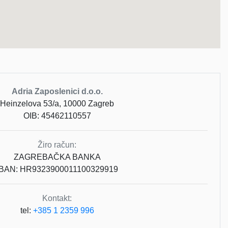
Adria Zaposlenici d.o.o.
Heinzelova 53/a, 10000 Zagreb
OIB: 45462110557
Žiro račun:
ZAGREBAČKA BANKA
IBAN: HR9323900011100329919
Kontakt:
tel:
+385 1 2359 996