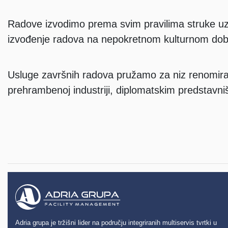
Radove izvodimo prema svim pravilima struke uz 
izvođenje radova na nepokretnom kulturnom dob
Usluge završnih radova pružamo za niz renomiran
prehrambenoj industriji, diplomatskim predstavništv
Adria grupa je tržišni lider na području integriranih multiservis tvrtki u