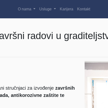
O nama
Usluge
Karijera
Kontakt
avršni radovi u graditeljst
rani stručnjaci za izvođenje
završnih
ada, antikorozivne zaštite te